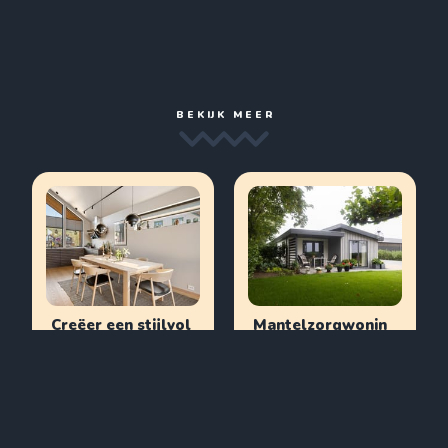
BEKIJK MEER
Creëer een stijlvol
Mantelzorgwonin
verlengstuk van je
g: Een slimme
woning met een
oplossing voor
veranda
zorg dichtbij