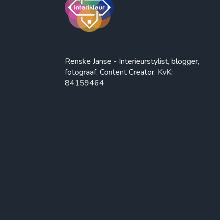
Renske Janse - Interieurstylist, blogger,
fotograaf, Content Creator. KvK:
84159464
Interikleur - Kleurrijk Wonen - Interieurstylist
© 2026. Alle