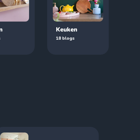
n
Keuken
s
18 blogs